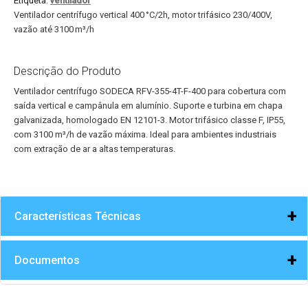
Etiqueta:
ventilador
Ventilador centrífugo vertical 400 °C/2h, motor trifásico 230/400V,
vazão até 3100 m³/h
Descrição do Produto
Ventilador centrífugo SODECA RFV-355-4T-F-400 para cobertura com
saída vertical e campânula em alumínio. Suporte e turbina em chapa
galvanizada, homologado EN 12101-3. Motor trifásico classe F, IP55,
com 3100 m³/h de vazão máxima. Ideal para ambientes industriais
com extração de ar a altas temperaturas.
Características Técnicas
Documentos