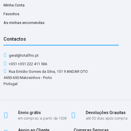
Minha Conta
Favoritos
As minhas encomendas
Contactos
geral@totalfrio.pt
+351 +351 222 411 566
Rua Emídio Gomes da Silva, 151 9 ANDAR DTO
4450-650 Matosinhos - Porto
Portugal
Envio grátis
Devoluções Grauitas
em compras a partir de 100€
até 30 dias após compra
Apoio ao Cliente
Compras Seguras