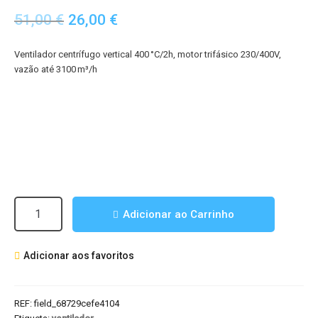
O
O
51,00
€
26,00
€
preço
preço
Ventilador centrífugo vertical 400 °C/2h, motor trifásico 230/400V,
original
atual
vazão até 3100 m³/h
era:
é:
51,00 €.
26,00 €.
Quantidade
Adicionar ao Carrinho
de
RFV-
Adicionar aos favoritos
355-
4T-
F-
REF:
field_68729cefe4104
400