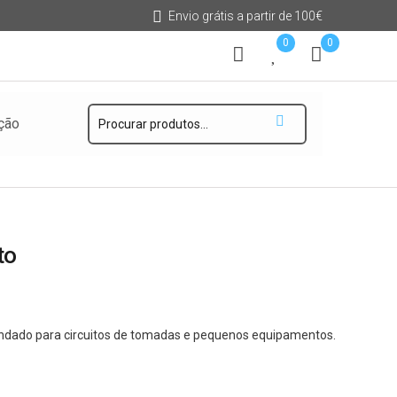
Envio grátis a partir de 100€
0
0
Pesquisar
ção
por:
to
endado para circuitos de tomadas e pequenos equipamentos.