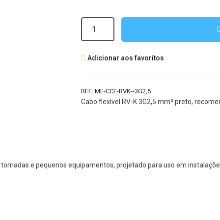
Quantidade
de
Cabo
Adicionar aos favoritos
RVK
3G2.5
mm²
REF:
ME-CCE-RVK--3G2,5
Preto
Cabo flexível RV-K 3G2,5 mm² preto, recom
 tomadas e pequenos equipamentos, projetado para uso em instalações 