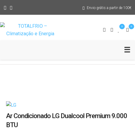
Envio grátis a partir de 100€
Assistência Técnica
0
0
Blog
Abr
☰
Pedido Solução
Me
Ar Condicionado LG Dualcool Premium 9.000
BTU