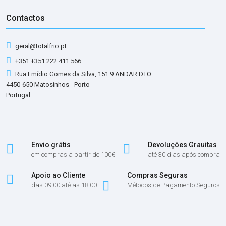
Contactos
geral@totalfrio.pt
+351 +351 222 411 566
Rua Emídio Gomes da Silva, 151 9 ANDAR DTO
4450-650 Matosinhos - Porto
Portugal
Envio grátis
Devoluções Grauitas
em compras a partir de 100€
até 30 dias após compra
Apoio ao Cliente
Compras Seguras
das 09:00 até as 18:00
Métodos de Pagamento Seguros