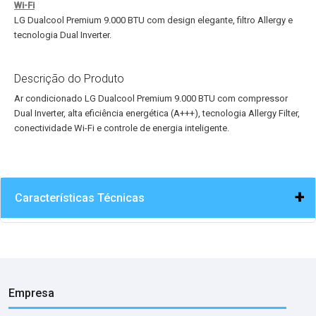
9.000
Wi-Fi
BTU
LG Dualcool Premium 9.000 BTU com design elegante, filtro Allergy e
tecnologia Dual Inverter.
Descrição do Produto
Ar condicionado LG Dualcool Premium 9.000 BTU com compressor
Dual Inverter, alta eficiência energética (A+++), tecnologia Allergy Filter,
conectividade Wi-Fi e controle de energia inteligente.
Características Técnicas
Empresa