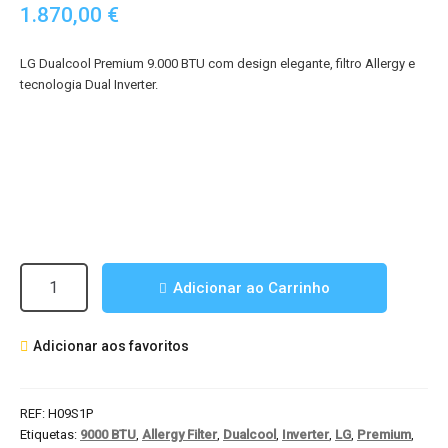
1.870,00
€
LG Dualcool Premium 9.000 BTU com design elegante, filtro Allergy e
tecnologia Dual Inverter.
Quantidade
Adicionar ao Carrinho
de
Ar
Adicionar aos favoritos
Condicionado
LG
Dualcool
REF:
H09S1P
Premium
Etiquetas:
9000 BTU
,
Allergy Filter
,
Dualcool
,
Inverter
,
LG
,
Premium
,