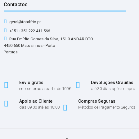
Contactos
geral@totalfrio.pt
+351 +351 222 411 566
Rua Emídio Gomes da Silva, 151 9 ANDAR DTO
4450-650 Matosinhos - Porto
Portugal
Envio grátis
Devoluções Grauitas
em compras a partir de 100€
até 30 dias após compra
Apoio ao Cliente
Compras Seguras
das 09:00 até as 18:00
Métodos de Pagamento Seguros