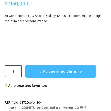
2.950,00
€
Ar Condicionado LG Artcool Gallery 12.000 BTU, com Wi-Fi e design
moldura para personalização.
Quantidade
Adicionar ao Carrinho
de
Ar
Adicionar aos favoritos
Condicionado
LG
Artcool
REF:
field_68729cefe4104
Gallery
Etiquetas:
12000 BTU
,
ArtCool
,
Gallery
,
Inverter
,
LG
,
Wi-Fi