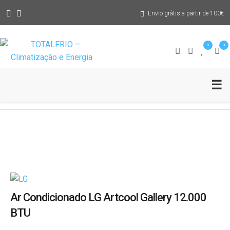
Envio grátis a partir de 100€
Assistência Técnica
0
0
Blog
Abr
☰
Pedido Solução
Me
Ar Condicionado LG Artcool Gallery 12.000
BTU