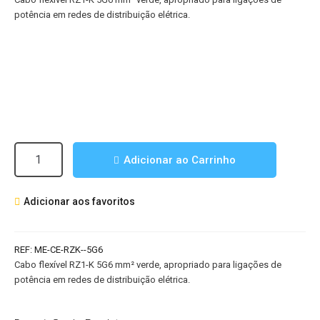
potência em redes de distribuição elétrica.
Quantidade
Adicionar ao Carrinho
de
Cabo
Adicionar aos favoritos
RZ1-
K
5G6
REF:
ME-CE-RZK--5G6
mm²
Cabo flexível RZ1-K 5G6 mm² verde, apropriado para ligações de
Verde
potência em redes de distribuição elétrica.